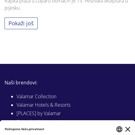
Rajska plaža u Loparu domaćin je 15. Festivala skulptura u
pijesku
Pokaži još
Naši brendovi:
Valamar Collection
Valamar Hotels & Resorts
[PLACES] by Valamar
Sunny by Valamar
Valamar Camping