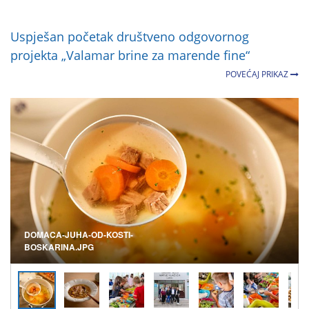
Uspješan početak društveno odgovornog
projekta „Valamar brine za marende fine“
POVEĆAJ PRIKAZ
DOMACA-JUHA-OD-KOSTI-
BOSKARINA.JPG