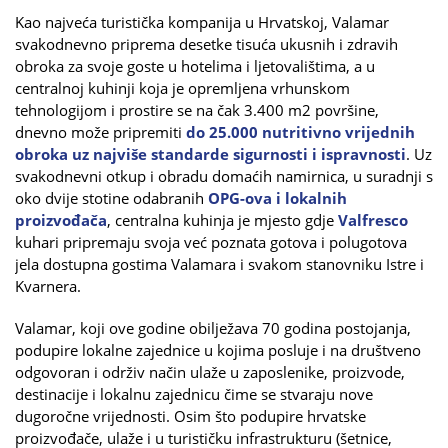
Kao najveća turistička kompanija u Hrvatskoj, Valamar
svakodnevno priprema desetke tisuća ukusnih i zdravih
obroka za svoje goste u hotelima i ljetovalištima, a u
centralnoj kuhinji koja je opremljena vrhunskom
tehnologijom i prostire se na čak 3.400 m2 površine,
dnevno može pripremiti
do 25.000 nutritivno vrijednih
obroka uz najviše standarde sigurnosti i ispravnosti
. Uz
svakodnevni otkup i obradu domaćih namirnica, u suradnji s
oko dvije stotine odabranih
OPG-ova i lokalnih
proizvođača
, centralna kuhinja je mjesto gdje
Valfresco
kuhari pripremaju svoja već poznata gotova i polugotova
jela dostupna gostima Valamara i svakom stanovniku Istre i
Kvarnera.
Valamar, koji ove godine obilježava 70 godina postojanja,
podupire lokalne zajednice u kojima posluje i na društveno
odgovoran i održiv način ulaže u zaposlenike, proizvode,
destinacije i lokalnu zajednicu čime se stvaraju nove
dugoročne vrijednosti. Osim što podupire hrvatske
proizvođače, ulaže i u turističku infrastrukturu (šetnice,