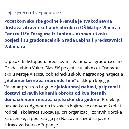
Objavljeno 09. listopada 2023.
Početkom školske godine krenula je svakodnevna
dostava zdravih kuhanih obroka u OŠ Matije Vlačića i
Centru Liče Faraguna iz Labina – osnovnu školu
posjetili su gradonačelnik Grada Labina i predstavnici
Valamara
U petak, 6. listopada, predstavnici Valamara i gradonačelnik
Grada Labina Valter Glavičić posjetili su labinsku Osnovnu
školu Matije Vlačića, pobjedničku školu nagradnog natječaja
„Valamar brine za marende fine
“ u sklopu kojeg je
Valamar preuzeo brigu o
cjelokupnoj nabavi, pripremi i
dostavi zdravih kuhanih obroka od kvalitetnih
domaćih namirnica za cijelu školsku godinu
. Projekt je
nastao kao odgovor na izazove s kojima se osnovne škole i
roditelji školaraca suočavaju pri organizaciji zdravih obroka
za učenike
,
a podržao ga je i Nastavni zavod za javno
zdravstvo Istarske županije.