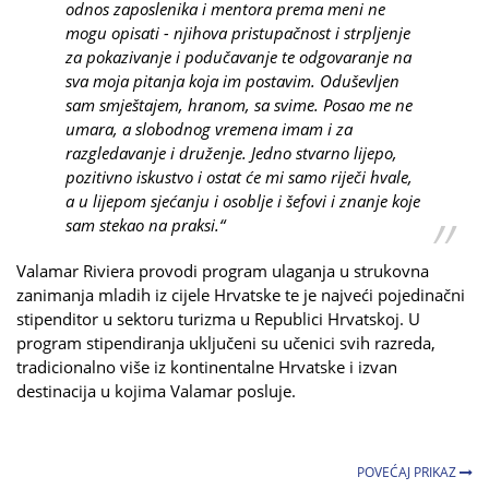
odnos zaposlenika i mentora prema meni ne
mogu opisati - njihova pristupačnost i strpljenje
za pokazivanje i podučavanje te odgovaranje na
sva moja pitanja koja im postavim. Oduševljen
sam smještajem, hranom, sa svime. Posao me ne
umara, a slobodnog vremena imam i za
razgledavanje i druženje. Jedno stvarno lijepo,
pozitivno iskustvo i ostat će mi samo riječi hvale,
a u lijepom sjećanju i osoblje i šefovi i znanje koje
sam stekao na praksi.“
Valamar Riviera provodi program ulaganja u strukovna
zanimanja mladih iz cijele Hrvatske te je najveći pojedinačni
stipenditor u sektoru turizma u Republici Hrvatskoj. U
program stipendiranja uključeni su učenici svih razreda,
tradicionalno više iz kontinentalne Hrvatske i izvan
destinacija u kojima Valamar posluje.
POVEĆAJ PRIKAZ