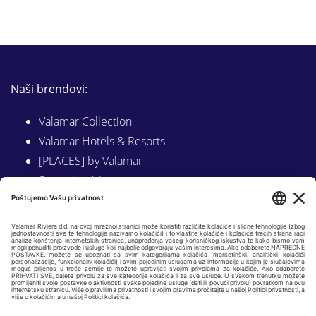
Naši brendovi:
Valamar Collection
Valamar Hotels & Resorts
[PLACES] by Valamar
Sunny by Valamar
Valamar Camping
Istraži na Valamar.com
Slijedite nas na:
LINKEDIN
FACEBOOK