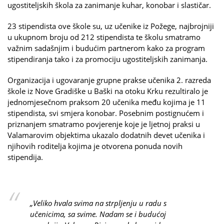
ugostiteljskih škola za zanimanje kuhar, konobar i slastičar.
23 stipendista ove škole su, uz učenike iz Požege, najbrojniji
u ukupnom broju od 212 stipendista te školu smatramo
važnim sadašnjim i budućim partnerom kako za program
stipendiranja tako i za promociju ugostiteljskih zanimanja.
Organizacija i ugovaranje grupne prakse učenika 2. razreda
škole iz Nove Gradiške u Baški na otoku Krku rezultiralo je
jednomjesečnom praksom 20 učenika među kojima je 11
stipendista, svi smjera konobar. Posebnim postignućem i
priznanjem smatramo povjerenje koje je ljetnoj praksi u
Valamarovim objektima ukazalo dodatnih devet učenika i
njihovih roditelja kojima je otvorena ponuda novih
stipendija.
„Veliko hvala svima na strpljenju u radu s
učenicima, sa svime. Nadam se i budućoj