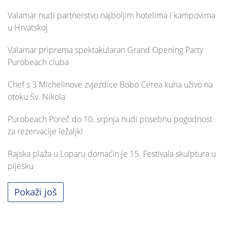
Valamar nudi partnerstvo najboljim hotelima i kampovima
u Hrvatskoj
Valamar priprema spektakularan Grand Opening Party
Purobeach cluba
Chef s 3 Michelinove zvjezdice Bobo Cerea kuha uživo na
otoku Sv. Nikola
Purobeach Poreč do 10. srpnja nudi posebnu pogodnost
za rezervacije ležaljki
Rajska plaža u Loparu domaćin je 15. Festivala skulptura u
pijesku
Pokaži još