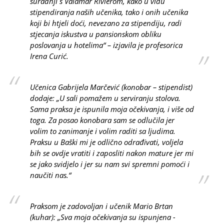
suradnji s Valamar Rivierom, kako u vidu
stipendiranja naših učenika, tako i onih učenika
koji bi htjeli doći, nevezano za stipendiju, radi
stjecanja iskustva u pansionskom obliku
poslovanja u hotelima“ – izjavila je profesorica
Irena Curić.
Učenica Gabrijela Marčević (konobar – stipendist)
dodaje: „U sali pomažem u serviranju stolova.
Sama praksa je ispunila moja očekivanja, i više od
toga. Za posao konobara sam se odlučila jer
volim to zanimanje i volim raditi sa ljudima.
Praksu u Baški mi je odlično odrađivati, voljela
bih se ovdje vratiti i zaposliti nakon mature jer mi
se jako svidjelo i jer su nam svi spremni pomoći i
naučiti nas.“
Praksom je zadovoljan i učenik Mario Brtan
(kuhar): „Sva moja očekivanja su ispunjena -