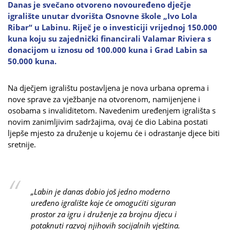
Danas je svečano otvoreno novouređeno dječje
igralište unutar dvorišta Osnovne škole „Ivo Lola
Ribar“ u Labinu. Riječ je o investiciji vrijednoj 150.000
kuna koju su zajednički financirali Valamar Riviera s
donacijom u iznosu od 100.000 kuna i Grad Labin sa
50.000 kuna.
Na dječjem igralištu postavljena je nova urbana oprema i
nove sprave za vježbanje na otvorenom, namijenjene i
osobama s invaliditetom. Navedenim uređenjem igrališta s
novim zanimljivim sadržajima, ovaj će dio Labina postati
ljepše mjesto za druženje u kojemu će i odrastanje djece biti
sretnije.
„Labin je danas dobio još jedno moderno
uređeno igralište koje će omogućiti siguran
prostor za igru i druženje za brojnu djecu i
potaknuti razvoj njihovih socijalnih vještina.