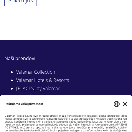
Pokaži još
Naši brendovi:
Valamar Collection
Valamar Hotels & Resorts
[PLACES] by Valamar
Sunny by Valamar
Valamar Camping
Istraži na Valamar.com