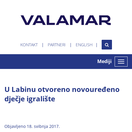
KONTAKT
PARTNERI
ENGLISH
Mediji
Toggle
naviga
U Labinu otvoreno novouređeno
dječje igralište
Objavljeno 18. svibnja 2017.