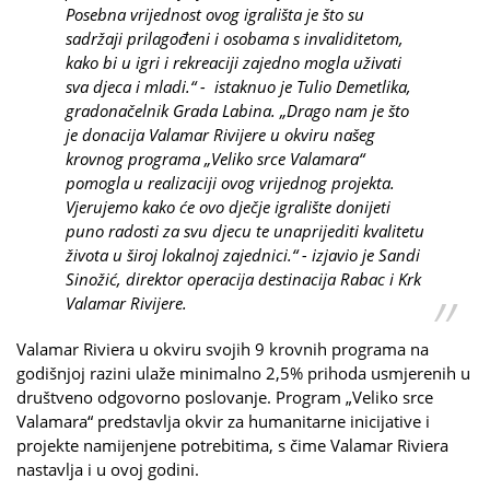
Posebna vrijednost ovog igrališta je što su
sadržaji prilagođeni i osobama s invaliditetom,
kako bi u igri i rekreaciji zajedno mogla uživati
sva djeca i mladi.“ - istaknuo je Tulio Demetlika,
gradonačelnik Grada Labina. „Drago nam je što
je donacija Valamar Rivijere u okviru našeg
krovnog programa „Veliko srce Valamara“
pomogla u realizaciji ovog vrijednog projekta.
Vjerujemo kako će ovo dječje igralište donijeti
puno radosti za svu djecu te unaprijediti kvalitetu
života u široj lokalnoj zajednici.“ - izjavio je Sandi
Sinožić, direktor operacija destinacija Rabac i Krk
Valamar Rivijere.
Valamar Riviera u okviru svojih 9 krovnih programa na
godišnjoj razini ulaže minimalno 2,5% prihoda usmjerenih u
društveno odgovorno poslovanje. Program „Veliko srce
Valamara“ predstavlja okvir za humanitarne inicijative i
projekte namijenjene potrebitima, s čime Valamar Riviera
nastavlja i u ovoj godini.