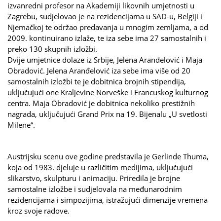
izvanredni profesor na Akademiji likovnih umjetnosti u
Zagrebu, sudjelovao je na rezidencijama u SAD-u, Belgiji i
Njemačkoj te održao predavanja u mnogim zemljama, a od
2009. kontinuirano izlaže, te iza sebe ima 27 samostalnih i
preko 130 skupnih izložbi.
Dvije umjetnice dolaze iz Srbije, Jelena Aranđelović i Maja
Obradović. Jelena Aranđelović iza sebe ima više od 20
samostalnih izložbi te je dobitnica brojnih stipendija,
uključujući one Kraljevine Norveške i Francuskog kulturnog
centra. Maja Obradović je dobitnica nekoliko prestižnih
nagrada, uključujući Grand Prix na 19. Bijenalu „U svetlosti
Milene“.
Austrijsku scenu ove godine predstavila je Gerlinde Thuma,
koja od 1983. djeluje u različitim medijima, uključujući
slikarstvo, skulpturu i animaciju. Priredila je brojne
samostalne izložbe i sudjelovala na međunarodnim
rezidencijama i simpozijima, istražujući dimenzije vremena
kroz svoje radove.