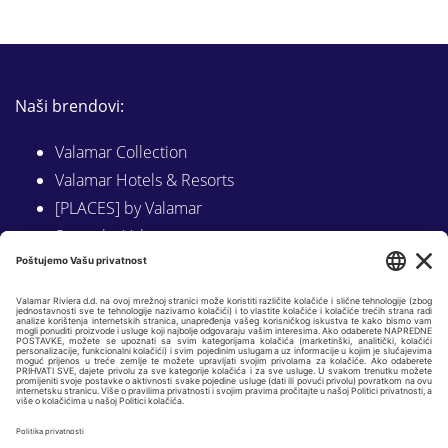
Naši brendovi:
Valamar Collection
Valamar Hotels & Resorts
[PLACES] by Valamar
Sunny by Valamar
Valamar Camping
Istraži na Valamar.com
Slijedite nas na:
LINKEDIN
FACEBOOK