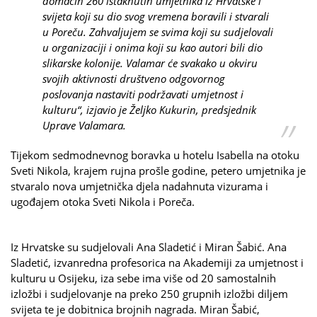
domaćin 260 istaknutih umjetnika iz Hrvatske i
svijeta koji su dio svog vremena boravili i stvarali
u Poreču. Zahvaljujem se svima koji su sudjelovali
u organizaciji i onima koji su kao autori bili dio
slikarske kolonije. Valamar će svakako u okviru
svojih aktivnosti društveno odgovornog
poslovanja nastaviti podržavati umjetnost i
kulturu“, izjavio je Željko Kukurin, predsjednik
Uprave Valamara.
Tijekom sedmodnevnog boravka u hotelu Isabella na otoku
Sveti Nikola, krajem rujna prošle godine, petero umjetnika je
stvaralo nova umjetnička djela nadahnuta vizurama i
ugođajem otoka Sveti Nikola i Poreča.
Iz Hrvatske su sudjelovali Ana Sladetić i Miran Šabić. Ana
Sladetić, izvanredna profesorica na Akademiji za umjetnost i
kulturu u Osijeku, iza sebe ima više od 20 samostalnih
izložbi i sudjelovanje na preko 250 grupnih izložbi diljem
svijeta te je dobitnica brojnih nagrada. Miran Šabić,