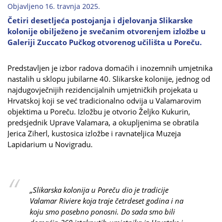
Objavljeno 16. travnja 2025.
Četiri desetljeća postojanja i djelovanja Slikarske
kolonije obilježeno je svečanim otvorenjem izložbe u
Galeriji Zuccato Pučkog otvorenog učilišta u Poreču.
Predstavljen je izbor radova domaćih i inozemnih umjetnika
nastalih u sklopu jubilarne 40. Slikarske kolonije, jednog od
najdugovječnijih rezidencijalnih umjetničkih projekata u
Hrvatskoj koji se već tradicionalno odvija u Valamarovim
objektima u Poreču. Izložbu je otvorio Željko Kukurin,
predsjednik Uprave Valamara, a okupljenima se obratila
Jerica Ziherl, kustosica izložbe i ravnateljica Muzeja
Lapidarium u Novigradu.
„Slikarska kolonija u Poreču dio je tradicije
Valamar Riviere koja traje četrdeset godina i na
koju smo posebno ponosni. Do sada smo bili