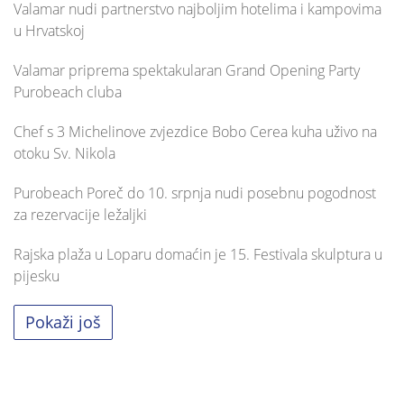
Valamar nudi partnerstvo najboljim hotelima i kampovima
u Hrvatskoj
Valamar priprema spektakularan Grand Opening Party
Purobeach cluba
Chef s 3 Michelinove zvjezdice Bobo Cerea kuha uživo na
otoku Sv. Nikola
Purobeach Poreč do 10. srpnja nudi posebnu pogodnost
za rezervacije ležaljki
Rajska plaža u Loparu domaćin je 15. Festivala skulptura u
pijesku
Pokaži još