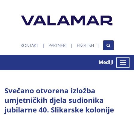
KONTAKT
PARTNERI
ENGLISH
Mediji
Toggle
naviga
Svečano otvorena izložba
umjetničkih djela sudionika
jubilarne 40. Slikarske kolonije