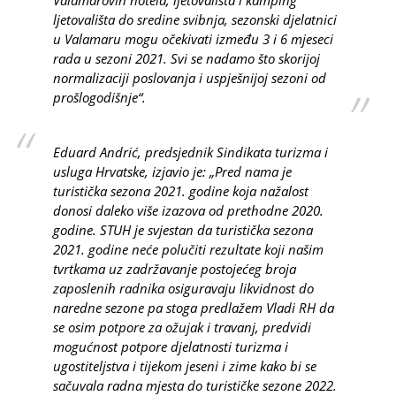
ljetovališta do sredine svibnja, sezonski djelatnici
u Valamaru mogu očekivati između 3 i 6 mjeseci
rada u sezoni 2021. Svi se nadamo što skorijoj
normalizaciji poslovanja i uspješnijoj sezoni od
prošlogodišnje“.
Eduard Andrić, predsjednik Sindikata turizma i
usluga Hrvatske, izjavio je: „Pred nama je
turistička sezona 2021. godine koja nažalost
donosi daleko više izazova od prethodne 2020.
godine. STUH je svjestan da turistička sezona
2021. godine neće polučiti rezultate koji našim
tvrtkama uz zadržavanje postojećeg broja
zaposlenih radnika osiguravaju likvidnost do
naredne sezone pa stoga predlažem Vladi RH da
se osim potpore za ožujak i travanj, predvidi
mogućnost potpore djelatnosti turizma i
ugostiteljstva i tijekom jeseni i zime kako bi se
sačuvala radna mjesta do turističke sezone 2022.