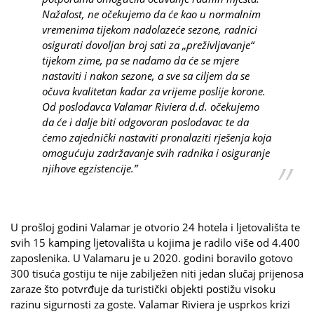
Nažalost, ne očekujemo da će kao u normalnim
vremenima tijekom nadolazeće sezone, radnici
osigurati dovoljan broj sati za „preživljavanje“
tijekom zime, pa se nadamo da će se mjere
nastaviti i nakon sezone, a sve sa ciljem da se
očuva kvalitetan kadar za vrijeme poslije korone.
Od poslodavca Valamar Riviera d.d. očekujemo
da će i dalje biti odgovoran poslodavac te da
ćemo zajednički nastaviti pronalaziti rješenja koja
omogućuju zadržavanje svih radnika i osiguranje
njihove egzistencije.”
U prošloj godini Valamar je otvorio 24 hotela i ljetovališta te
svih 15 kamping ljetovališta u kojima je radilo više od 4.400
zaposlenika. U Valamaru je u 2020. godini boravilo gotovo
300 tisuća gostiju te nije zabilježen niti jedan slučaj prijenosa
zaraze što potvrđuje da turistički objekti postižu visoku
razinu sigurnosti za goste. Valamar Riviera je usprkos krizi