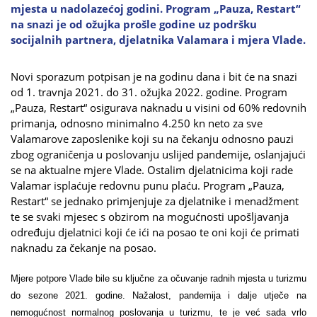
mjesta u nadolazećoj godini. Program „Pauza, Restart“
na snazi je od ožujka prošle godine uz podršku
socijalnih partnera, djelatnika Valamara i mjera Vlade.
Novi sporazum potpisan je na godinu dana i bit će na snazi
od 1. travnja 2021. do 31. ožujka 2022. godine. Program
„Pauza, Restart“ osigurava naknadu u visini od 60% redovnih
primanja, odnosno minimalno 4.250 kn neto za sve
Valamarove zaposlenike koji su na čekanju odnosno pauzi
zbog ograničenja u poslovanju uslijed pandemije, oslanjajući
se na aktualne mjere Vlade. Ostalim djelatnicima koji rade
Valamar isplaćuje redovnu punu plaću. Program „Pauza,
Restart“ se jednako primjenjuje za djelatnike i menadžment
te se svaki mjesec s obzirom na mogućnosti upošljavanja
određuju djelatnici koji će ići na posao te oni koji će primati
naknadu za čekanje na posao.
Mjere potpore Vlade bile su ključne za očuvanje radnih mjesta u turizmu
do sezone 2021. godine. Nažalost, pandemija i dalje utječe na
nemogućnost normalnog poslovanja u turizmu, te je već sada vrlo