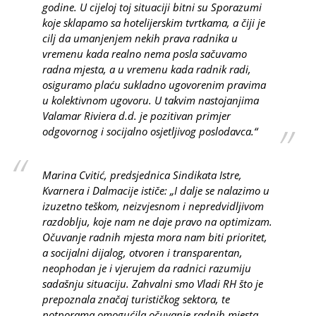
godine. U cijeloj toj situaciji bitni su Sporazumi
koje sklapamo sa hotelijerskim tvrtkama, a čiji je
cilj da umanjenjem nekih prava radnika u
vremenu kada realno nema posla sačuvamo
radna mjesta, a u vremenu kada radnik radi,
osiguramo plaću sukladno ugovorenim pravima
u kolektivnom ugovoru. U takvim nastojanjima
Valamar Riviera d.d. je pozitivan primjer
odgovornog i socijalno osjetljivog poslodavca.“
Marina Cvitić, predsjednica Sindikata Istre,
Kvarnera i Dalmacije ističe: „I dalje se nalazimo u
izuzetno teškom, neizvjesnom i nepredvidljivom
razdoblju, koje nam ne daje pravo na optimizam.
Očuvanje radnih mjesta mora nam biti prioritet,
a socijalni dijalog, otvoren i transparentan,
neophodan je i vjerujem da radnici razumiju
sadašnju situaciju. Zahvalni smo Vladi RH što je
prepoznala značaj turističkog sektora, te
potporama omogućila očuvanje radnih mjesta.