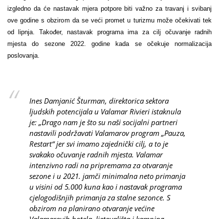
izgledno da će nastavak mjera potpore biti važno za travanj i svibanj
ove godine s obzirom da se veći promet u turizmu može očekivati tek
od lipnja. Također, nastavak programa ima za cilj očuvanje radnih
mjesta do sezone 2022. godine kada se očekuje normalizacija
poslovanja.
Ines Damjanić Šturman, direktorica sektora
ljudskih potencijala u Valamar Rivieri istaknula
je: „Drago nam je što su naši socijalni partneri
nastavili podržavati Valamarov program „Pauza,
Restart“ jer svi imamo zajednički cilj, a to je
svakako očuvanje radnih mjesta. Valamar
intenzivno radi na pripremama za otvaranje
sezone i u 2021. jamči minimalna neto primanja
u visini od 5.000 kuna kao i nastavak programa
cjelogodišnjih primanja za stalne sezonce. S
obzirom na planirano otvaranje većine
Valamarovih hotela, ljetovališta i kamping