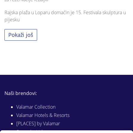
Rajska plaža u Loparu domaćin je 15. Festivala skulptura u
pijesku
Pokaži još
Naši brendovi:
Valamar Collection
Valamar Hotels & Resorts
[PLACES] by Valamar
Sunny by Valamar