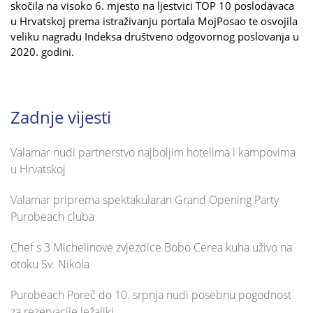
skočila na visoko 6. mjesto na ljestvici TOP 10 poslodavaca
u Hrvatskoj prema istraživanju portala MojPosao te osvojila
veliku nagradu Indeksa društveno odgovornog poslovanja u
2020. godini.
Zadnje vijesti
Valamar nudi partnerstvo najboljim hotelima i kampovima
u Hrvatskoj
Valamar priprema spektakularan Grand Opening Party
Purobeach cluba
Chef s 3 Michelinove zvjezdice Bobo Cerea kuha uživo na
otoku Sv. Nikola
Purobeach Poreč do 10. srpnja nudi posebnu pogodnost
za rezervacije ležaljki