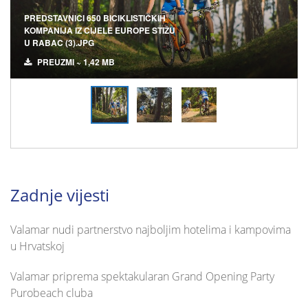
PREDSTAVNICI 650 BICIKLISTIČKIH
KOMPANIJA IZ CIJELE EUROPE STIŽU
U RABAC (3).JPG
PREUZMI ~ 1,42 MB
Zadnje vijesti
Valamar nudi partnerstvo najboljim hotelima i kampovima
u Hrvatskoj
Valamar priprema spektakularan Grand Opening Party
Purobeach cluba