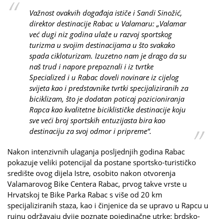
Važnost ovakvih događaja ističe i Sandi Sinožić,
direktor destinacije Rabac u Valamaru: „Valamar
već dugi niz godina ulaže u razvoj sportskog
turizma u svojim destinacijama u što svakako
spada cikloturizam. Izuzetno nam je drago da su
naš trud i napore prepoznali i iz tvrtke
Specialized i u Rabac doveli novinare iz cijelog
svijeta kao i predstavnike tvrtki specijaliziranih za
biciklizam, što je dodatan poticaj pozicioniranja
Rapca kao kvalitetne biciklističke destinacije koju
sve veći broj sportskih entuzijasta bira kao
destinaciju za svoj odmor i pripreme“.
Nakon intenzivnih ulaganja posljednjih godina Rabac
pokazuje veliki potencijal da postane sportsko-turističko
središte ovog dijela Istre, osobito nakon otvorenja
Valamarovog Bike Centera Rabac, prvog takve vrste u
Hrvatskoj te Bike Parka Rabac s više od 20 km
specijaliziranih staza, kao i činjenice da se upravo u Rapcu u
rujnu održavaju dvije poznate pojedinačne utrke: brdsko-