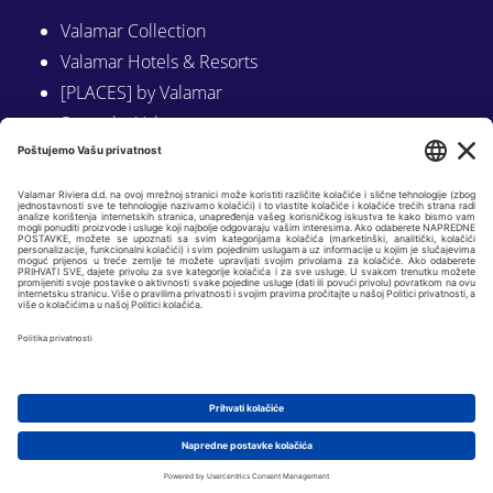
Valamar Collection
Valamar Hotels & Resorts
[PLACES] by Valamar
Sunny by Valamar
Valamar Camping
Istraži na Valamar.com
Slijedite nas na:
LINKEDIN
FACEBOOK
INSTAGRAM
Copyright © 2026 Valamar Riviera d.d. |
Osnovni podaci
|
GDPR i politike
privatnosti
| Web by
KADEI 360
|
Postavke kolačića