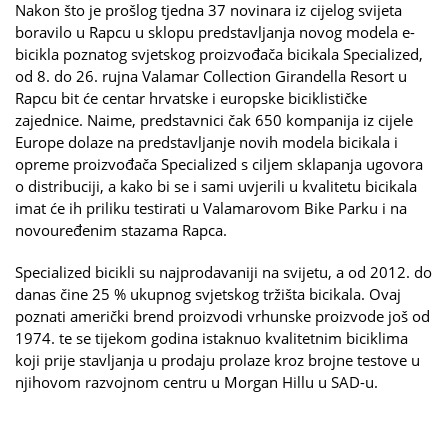
Nakon što je prošlog tjedna 37 novinara iz cijelog svijeta
boravilo u Rapcu u sklopu predstavljanja novog modela e-
bicikla poznatog svjetskog proizvođača bicikala Specialized,
od 8. do 26. rujna Valamar Collection Girandella Resort u
Rapcu bit će centar hrvatske i europske biciklističke
zajednice. Naime, predstavnici čak 650 kompanija iz cijele
Europe dolaze na predstavljanje novih modela bicikala i
opreme proizvođača Specialized s ciljem sklapanja ugovora
o distribuciji, a kako bi se i sami uvjerili u kvalitetu bicikala
imat će ih priliku testirati u Valamarovom Bike Parku i na
novouređenim stazama Rapca.
Specialized bicikli su najprodavaniji na svijetu, a od 2012. do
danas čine 25 % ukupnog svjetskog tržišta bicikala. Ovaj
poznati američki brend proizvodi vrhunske proizvode još od
1974. te se tijekom godina istaknuo kvalitetnim biciklima
koji prije stavljanja u prodaju prolaze kroz brojne testove u
njihovom razvojnom centru u Morgan Hillu u SAD-u.