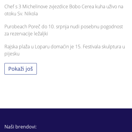
Chef s 3 Michelinove zvjezdice Bobo Cerea kuha uživo na
otoku Sv. Nikola
Purobeach Poreč do 10. srpnja nudi posebnu pogodnost
za rezervacije ležaljki
Rajska plaža u Loparu domaćin je 15. Festivala skulptura u
pijesku
Pokaži još
Naši brendovi: