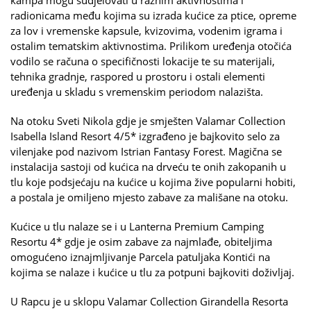
radionicama među kojima su izrada kućice za ptice, opreme
za lov i vremenske kapsule, kvizovima, vodenim igrama i
ostalim tematskim aktivnostima. Prilikom uređenja otočića
vodilo se računa o specifičnosti lokacije te su materijali,
tehnika gradnje, raspored u prostoru i ostali elementi
uređenja u skladu s vremenskim periodom nalazišta.
Na otoku Sveti Nikola gdje je smješten Valamar Collection
Isabella Island Resort 4/5* izgrađeno je bajkovito selo za
vilenjake pod nazivom Istrian Fantasy Forest. Magična se
instalacija sastoji od kućica na drveću te onih zakopanih u
tlu koje podsjećaju na kućice u kojima žive popularni hobiti,
a postala je omiljeno mjesto zabave za mališane na otoku.
Kućice u tlu nalaze se i u Lanterna Premium Camping
Resortu 4* gdje je osim zabave za najmlađe, obiteljima
omogućeno iznajmljivanje Parcela patuljaka Kontići na
kojima se nalaze i kućice u tlu za potpuni bajkoviti doživljaj.
U Rapcu je u sklopu Valamar Collection Girandella Resorta