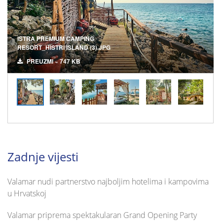
ISTRA PREMIUM CAMPING
RESORT_HISTRI ISLAND (3).JPG
PREUZMI ~ 747 KB
Zadnje vijesti
Valamar nudi partnerstvo najboljim hotelima i kampovima
u Hrvatskoj
Valamar priprema spektakularan Grand Opening Party