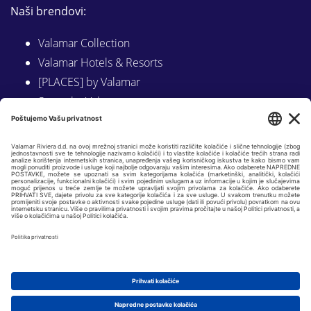
Naši brendovi:
Valamar Collection
Valamar Hotels & Resorts
[PLACES] by Valamar
Sunny by Valamar
Valamar Camping
Istraži na Valamar.com
Slijedite nas na:
LINKEDIN
FACEBOOK
INSTAGRAM