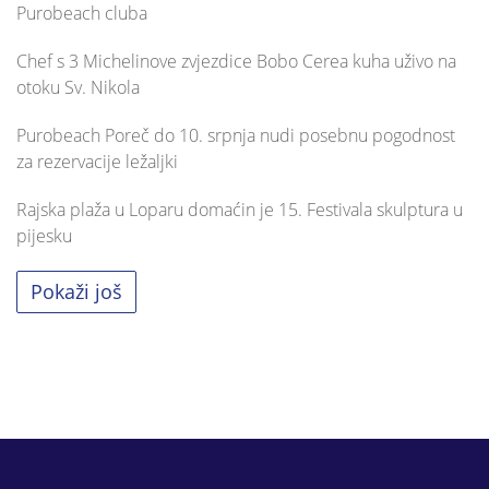
Purobeach cluba
Chef s 3 Michelinove zvjezdice Bobo Cerea kuha uživo na
otoku Sv. Nikola
Purobeach Poreč do 10. srpnja nudi posebnu pogodnost
za rezervacije ležaljki
Rajska plaža u Loparu domaćin je 15. Festivala skulptura u
pijesku
Pokaži još