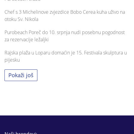
Chef s 3 Michelinove zvjezdice Bobo Cerea kuha uživo na
otoku Sv. Nikola
Purobeach Poreč do 10. srpnja nudi posebnu pogodnost
za rezervacije ležaljki
Rajska plaža u Loparu domaćin je 15. Festivala skulptura u
pijesku
Pokaži još