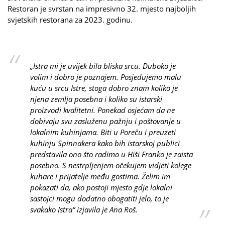
Restoran je svrstan na impresivno 32. mjesto najboljih
svjetskih restorana za 2023. godinu.
„Istra mi je uvijek bila bliska srcu. Duboko je
volim i dobro je poznajem. Posjedujemo malu
kuću u srcu Istre, stoga dobro znam koliko je
njena zemlja posebna i koliko su istarski
proizvodi kvalitetni. Ponekad osjećam da ne
dobivaju svu zasluženu pažnju i poštovanje u
lokalnim kuhinjama. Biti u Poreču i preuzeti
kuhinju Spinnakera kako bih istarskoj publici
predstavila ono što radimo u Hiši Franko je zaista
posebno. S nestrpljenjem očekujem vidjeti kolege
kuhare i prijatelje među gostima. Želim im
pokazati da, ako postoji mjesto gdje lokalni
sastojci mogu dodatno obogatiti jelo, to je
svakako Istra“ izjavila je Ana Roš.