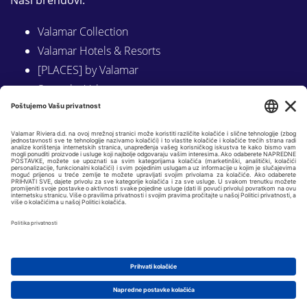
Naši brendovi:
Valamar Collection
Valamar Hotels & Resorts
[PLACES] by Valamar
Sunny by Valamar
Valamar Camping
Istraži na Valamar.com
Slijedite nas na:
LINKEDIN
FACEBOOK
INSTAGRAM
Copyright © 2026 Valamar Riviera d.d. |
Osnovni podaci
|
GDPR i politike