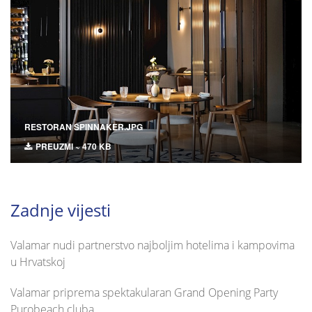
RESTORAN SPINNAKER.JPG
PREUZMI ~ 470 KB
Zadnje vijesti
Valamar nudi partnerstvo najboljim hotelima i kampovima
u Hrvatskoj
Valamar priprema spektakularan Grand Opening Party
Purobeach cluba