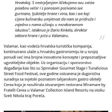
Hrvatskoj. S nestrpljenjem iščekujemo ovu zaista
posebnu večer i s ponosom pozivamo sve
gurmane, ljubitelje hrane i vina, kao i sve koji
cijene kulinarsku umjetnost da nam se pridruže i
zajedno s nama uživaju u nezaboravnom
iskustvu", istaknuo je Dario Kinkela, direktor
sektora hrane i pića u Valamaru.
Valamar, kao vodeća hrvatska turistička kompanija,
kontinuirano ulaže u hrvatsku gastronomiju te u svojoj
ponudi već ima brojne inovativne koncepte i prepoznatljive
ugostiteljske objekte. Uz organizaciju i sponzorstvo
događanja kao što su Spinnaker Gourmet Stage i Tunalicious
Street Food Festival, ove godine ostvarena je dugoročna
suradnja sa svjetski poznatom talijanskom gastro obitelji
Cerea koja je rezultirala otvaranjem restorana Miramare by
Fratelli Cerea u Valamar Collection Island Resortu na otoku
Sveti Nikola kraj Poreča.