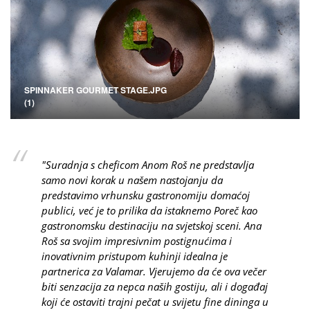
SPINNAKER GOURMET STAGE.JPG
(1)
"Suradnja s cheficom Anom Roš ne predstavlja
samo novi korak u našem nastojanju da
predstavimo vrhunsku gastronomiju domaćoj
publici, već je to prilika da istaknemo Poreč kao
gastronomsku destinaciju na svjetskoj sceni. Ana
Roš sa svojim impresivnim postignućima i
inovativnim pristupom kuhinji idealna je
partnerica za Valamar. Vjerujemo da će ova večer
biti senzacija za nepca naših gostiju, ali i događaj
koji će ostaviti trajni pečat u svijetu fine dininga u