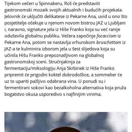
Tijekom večeri u Spinnakeru, Roš će predstaviti
gastronomski mozaik svojih aktualnih i budućih projekata.
Jelovnik će uključiti delikatese iz Pekarne Ana, uvid u ono što
posjetitelje očekuje u njenom novom bistrou JAZ u Ljubljani
i, naravno, signature jela iz Hiše Franko koja su već ranije
oduševila globalnu publiku. Večera započinje
focacciom
iz
Pekarne Ana, potom se nastavlja vrhunskom
bruschettom
iz
JAZ-a te kulminira izborom jela u šest slijedova koja su
učinila Hišu Franko prepoznatljivom na globalnoj
gastronomskoj sceni. Stručnjakinja za
fermentaciju/miksologiju Anja Skrbinek iz Hiše Franko
pripremit će prigodni koktel dobrodošlice, a sommelier će
uz to upariti pažljivo odabrana vina. U ponudi su i
fermentirani sokovi kao bezalkoholna alternativa koja pruža
bogatstvo okusa usporedivo s najfinijim vinima.