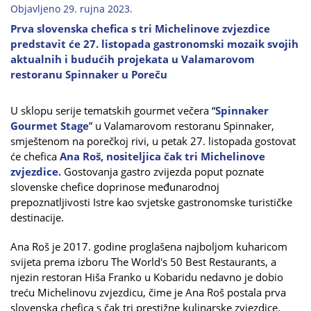
Objavljeno 29. rujna 2023.
Prva slovenska chefica s tri Michelinove zvjezdice
predstavit će 27. listopada gastronomski mozaik svojih
aktualnih i budućih projekata u Valamarovom
restoranu Spinnaker u Poreču
U sklopu serije tematskih gourmet večera “
Spinnaker
Gourmet Stage
” u Valamarovom restoranu Spinnaker,
smještenom na porečkoj rivi, u petak 27. listopada gostovat
će chefica
Ana Roš, nositeljica čak tri Michelinove
zvjezdice.
Gostovanja gastro zvijezda poput poznate
slovenske chefice doprinose međunarodnoj
prepoznatljivosti Istre kao svjetske gastronomske turističke
destinacije.
Ana Roš je 2017. godine proglašena najboljom kuharicom
svijeta prema izboru The World's 50 Best Restaurants, a
njezin restoran Hiša Franko u Kobaridu nedavno je dobio
treću Michelinovu zvjezdicu, čime je Ana Roš postala prva
slovenska chefica s čak tri prestižne kulinarske zvjezdice.