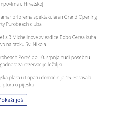
mpovima u Hrvatskoj
lamar priprema spektakularan Grand Opening
rty Purobeach cluba
ef s 3 Michelinove zvjezdice Bobo Cerea kuha
ivo na otoku Sv. Nikola
robeach Poreč do 10. srpnja nudi posebnu
godnost za rezervacije ležaljki
jska plaža u Loparu domaćin je 15. Festivala
ulptura u pijesku
Pokaži još