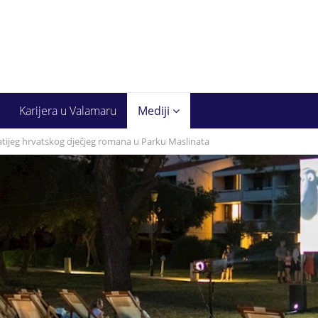
Karijera u Valamaru
Mediji
atijeg hrvatskog dječjeg romana u Parku Maslinata