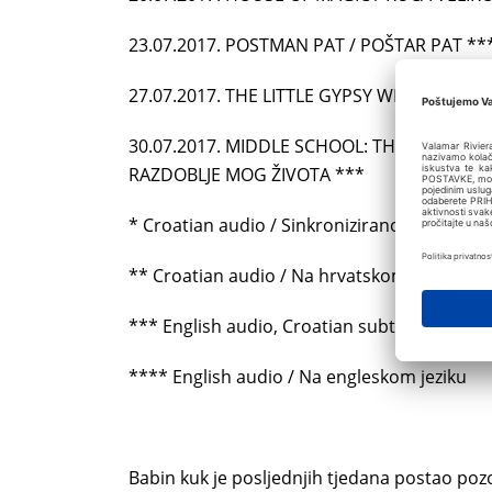
23.07.2017. POSTMAN PAT / POŠTAR PAT **
27.07.2017. THE LITTLE GYPSY WITCH / DUH
30.07.2017. MIDDLE SCHOOL: THE WORST YE
RAZDOBLJE MOG ŽIVOTA ***
* Croatian audio / Sinkronizirano na hrvatski
** Croatian audio / Na hrvatskom jeziku
*** English audio, Croatian subtitles / Na 
**** English audio / Na engleskom jeziku
Babin kuk je posljednjih tjedana postao poz