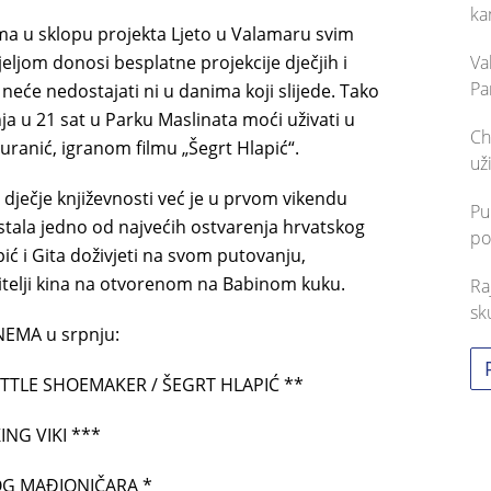
ka
ma u sklopu projekta Ljeto u Valamaru svim
eljom donosi besplatne projekcije dječjih i
Va
Pa
 neće nedostajati ni u danima koji slijede. Tako
nja u 21 sat u Parku Maslinata moći uživati u
Ch
žuranić, igranom filmu „Šegrt Hlapić“.
už
 dječje književnosti već je u prvom vikendu
Pu
ostala jedno od najvećih ostvarenja hrvatskog
po
ić i Gita doživjeti na svom putovanju,
etitelji kina na otvorenom na Babinom kuku.
Ra
sk
NEMA u srpnju:
ITTLE SHOEMAKER / ŠEGRT HLAPIĆ **
ING VIKI ***
KOG MAĐIONIČARA *