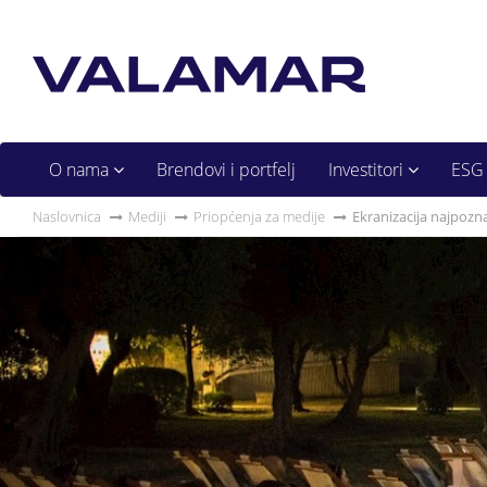
O nama
Brendovi i portfelj
Investitori
ESG
Naslovnica
Mediji
Priopćenja za medije
Ekranizacija najpozn