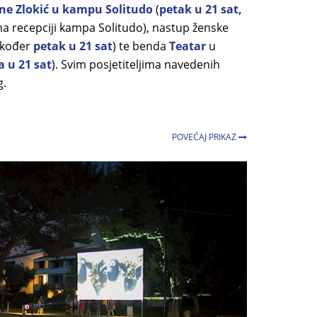
sne Zlokić u kampu Solitudo
(
petak u 21 sat,
na recepciji kampa Solitudo), nastup ženske
akođer
petak u 21 sat
) te benda
Teatar
u
 u 21 sat
). Svim posjetiteljima navedenih
g.
POVEĆAJ PRIKAZ