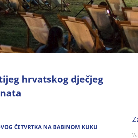
tijeg hrvatskog dječjeg
inata
Z
 OVOG ČETVRTKA NA BABINOM KUKU
Va