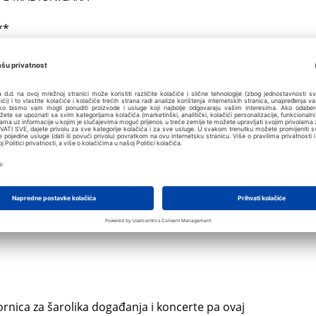
**
 BABE ILONKE **
ARS OF MY LIFE / SREDNJA ŠKOLA: NAJGORE
 jezik
engleskom jeziku s hrvatskim prijevodom
ornica za šarolika događanja i koncerte pa ovaj