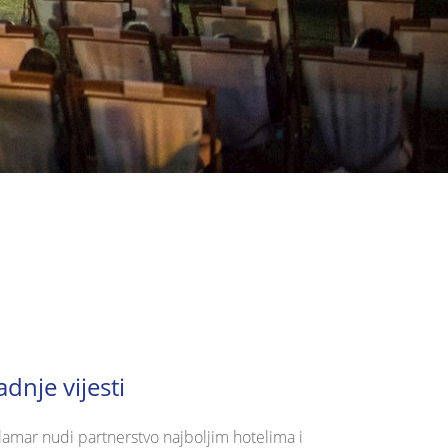
adnje vijesti
lamar nudi partnerstvo najboljim hotelima i