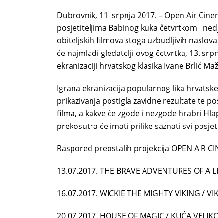
Dubrovnik, 11. srpnja 2017. – Open Air Cine
posjetiteljima Babinog kuka četvrtkom i nedj
obiteljskih filmova stoga uzbudljivih naslova
će najmlađi gledatelji ovog četvrtka, 13. srp
ekranizaciji hrvatskog klasika Ivane Brlić Ma
Igrana ekranizacija popularnog lika hrvatske
prikazivanja postigla zavidne rezultate te p
filma, a kakve će zgode i nezgode hrabri Hlap
prekosutra će imati prilike saznati svi posj
Raspored preostalih projekcija OPEN AIR CI
13.07.2017. THE BRAVE ADVENTURES OF A L
16.07.2017. WICKIE THE MIGHTY VIKING / VIK
20.07.2017. HOUSE OF MAGIC / KUĆA VELI