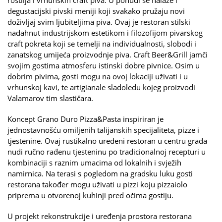
degustacijski pivski meniji koji svakako pružaju novi
doživljaj svim ljubiteljima piva. Ovaj je restoran stilski
nadahnut industrijskom estetikom i filozofijom pivarskog
craft pokreta koji se temelji na individualnosti, slobodi i
zanatskog umijeća proizvodnje piva. Craft Beer&Grill jamči
svojim gostima atmosferu istinski dobre pivnice. Osim u
dobrim pivima, gosti mogu na ovoj lokaciji uživati i u
vrhunskoj kavi, te artigianale sladoledu kojeg proizvodi
Valamarov tim slastičara.
Koncept Grano Duro Pizza&Pasta inspiriran je
jednostavnošću omiljenih talijanskih specijaliteta, pizze i
tjestenine. Ovaj rustikalno uređeni restoran u centru grada
nudi ručno rađenu tjesteninu po tradicionalnoj recepturi u
kombinaciji s raznim umacima od lokalnih i svježih
namirnica. Na terasi s pogledom na gradsku luku gosti
restorana također mogu uživati u pizzi koju pizzaiolo
priprema u otvorenoj kuhinji pred očima gostiju.
U projekt rekonstrukcije i uređenja prostora restorana