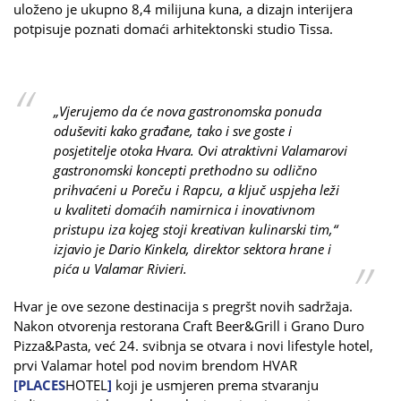
uloženo je ukupno 8,4 milijuna kuna, a dizajn interijera
potpisuje poznati domaći arhitektonski studio Tissa.
„Vjerujemo da će nova gastronomska ponuda
oduševiti kako građane, tako i sve goste i
posjetitelje otoka Hvara. Ovi atraktivni Valamarovi
gastronomski koncepti prethodno su odlično
prihvaćeni u Poreču i Rapcu, a ključ uspjeha leži
u kvaliteti domaćih namirnica i inovativnom
pristupu iza kojeg stoji kreativan kulinarski tim,“
izjavio je Dario Kinkela, direktor sektora hrane i
pića u Valamar Rivieri.
Hvar je ove sezone destinacija s pregršt novih sadržaja.
Nakon otvorenja restorana Craft Beer&Grill i Grano Duro
Pizza&Pasta, već 24. svibnja se otvara i novi lifestyle hotel,
prvi Valamar hotel pod novim brendom HVAR
[PLACES
HOTEL
]
koji je usmjeren prema stvaranju