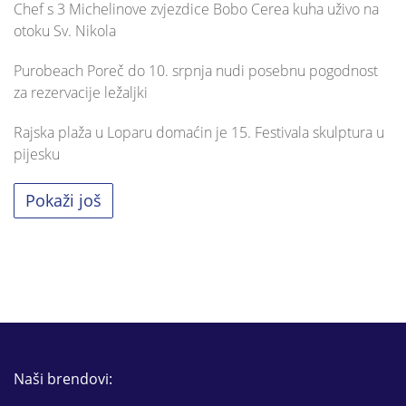
Chef s 3 Michelinove zvjezdice Bobo Cerea kuha uživo na
otoku Sv. Nikola
Purobeach Poreč do 10. srpnja nudi posebnu pogodnost
za rezervacije ležaljki
Rajska plaža u Loparu domaćin je 15. Festivala skulptura u
pijesku
Pokaži još
Naši brendovi: