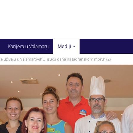
Karijera u Valamaru
Mediji
tske uživaju u Valamarovih „Tisuću dana na Jadranskom moru“ (2)