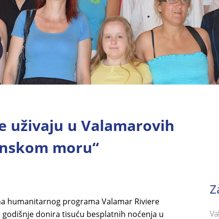
ke uživaju u Valamarovih
ranskom moru“
Z
ezona humanitarnog programa Valamar Riviere
Va
godišnje donira tisuću besplatnih noćenja u