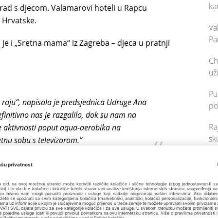
ka
rad s djecom. Valamarovi hoteli u Rapcu
a Hrvatske.
Va
Pa
je i „Sretna mama“ iz Zagreba – djeca u pratnji
Ch
už
Pu
 raju“, napisala je predsjednica Udruge Ana
po
efinitivno nas je razgalilo, dok su nam na
Ra
e aktivnosti poput aqua-aerobika na
sk
tnu sobu s televizorom.”
nju nakon dužeg vremena, većini je ovo bilo prvo
dnoglasno opisali kao nezaboravan doživljaj.