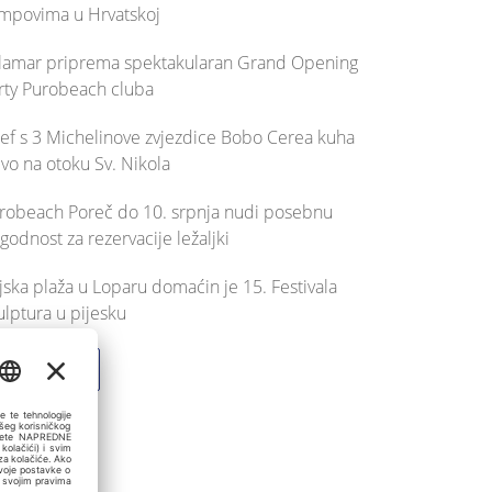
mpovima u Hrvatskoj
lamar priprema spektakularan Grand Opening
rty Purobeach cluba
ef s 3 Michelinove zvjezdice Bobo Cerea kuha
ivo na otoku Sv. Nikola
robeach Poreč do 10. srpnja nudi posebnu
godnost za rezervacije ležaljki
jska plaža u Loparu domaćin je 15. Festivala
ulptura u pijesku
Pokaži još