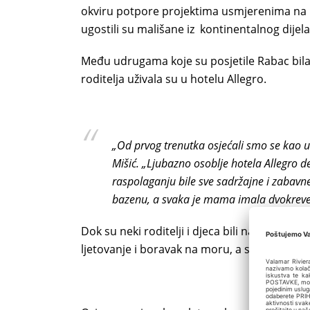
okviru potpore projektima usmjerenima na 
ugostili su mališane iz kontinentalnog dijel
Među udrugama koje su posjetile Rabac bila 
roditelja uživala su u hotelu Allegro.
„Od prvog trenutka osjećali smo se kao u
Mišić. „Ljubazno osoblje hotela Allegro d
raspolaganju bile sve sadržajne i zabavn
bazenu, a svaka je mama imala dvokreve
Dok su neki roditelji i djeca bili na ljetova
ljetovanje i boravak na moru, a svi su ga je