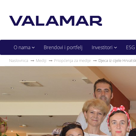
O nama
Brendovi i portfelj
Investitori
ESG
Naslovnica
Mediji
Priopćenja za medije
Djeca iz cijele Hrva