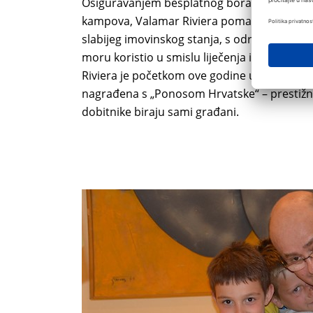
Osiguravanjem besplatnog boravka na moru u 
kampova, Valamar Riviera pomaže djeci bez od
slabijeg imovinskog stanja, s određenim z
moru koristio u smislu liječenja ili oporav
Riviera je početkom ove godine upravo za
nagrađena s „Ponosom Hrvatske“ – prestiž
dobitnike biraju sami građani.