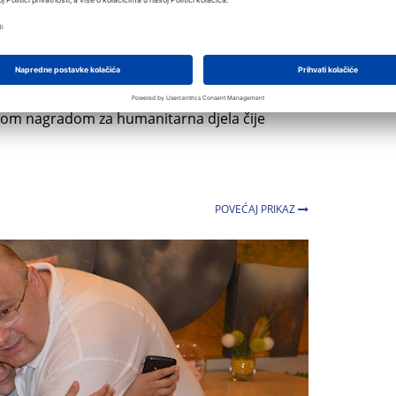
jednom od svojih hotela, ljetovališta ili
govarajuće obiteljske skrbi, iz obitelji
dravstvenim poteškoćama kojima bi boravak na
ka te djeci s posebnim potrebama. Valamar
 program „Tisuću dana na Jadranskom moru“
nom nagradom za humanitarna djela čije
POVEĆAJ PRIKAZ