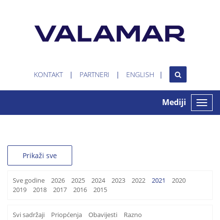
KONTAKT
PARTNERI
ENGLISH
Mediji
Toggle
naviga
Prikaži sve
Sve godine
2026
2025
2024
2023
2022
2021
2020
2019
2018
2017
2016
2015
Svi sadržaji
Priopćenja
Obavijesti
Razno