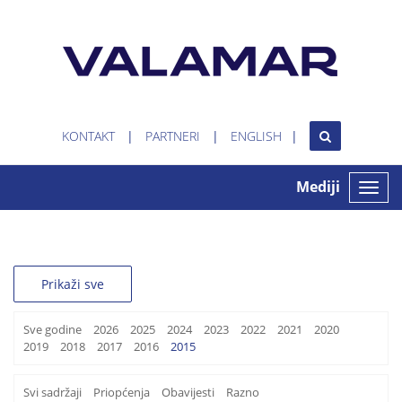
KONTAKT
PARTNERI
ENGLISH
Mediji
Toggle
naviga
Prikaži sve
Sve godine
2026
2025
2024
2023
2022
2021
2020
2019
2018
2017
2016
2015
Svi sadržaji
Priopćenja
Obavijesti
Razno