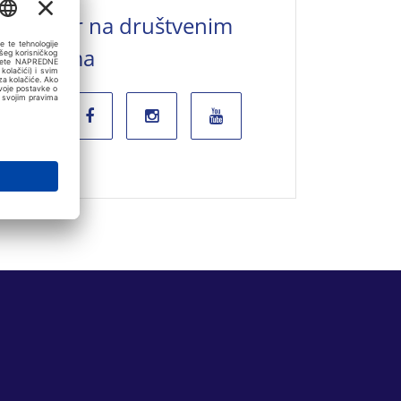
Valamar na društvenim
mrežama