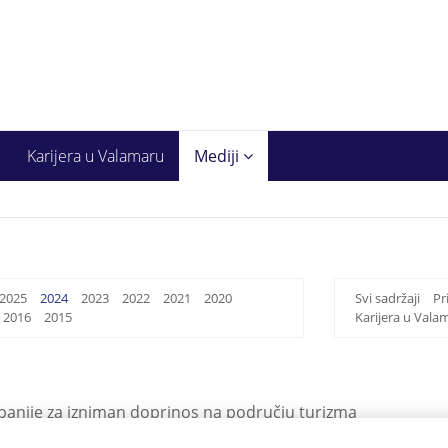
Karijera u Valamaru
Mediji
2025
2024
2023
2022
2021
2020
Svi sadržaji
Pr
2016
2015
Karijera u Vala
upanije za izniman doprinos na području turizma