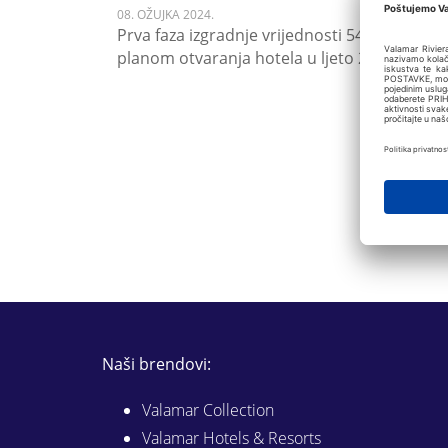
08. OŽUJKA 2024.
Prva faza izgradnje vrijednosti 54 milijuna 
planom otvaranja hotela u ljeto 2025. godin
Naši brendovi:
Valamar Collection
Valamar Hotels & Resorts