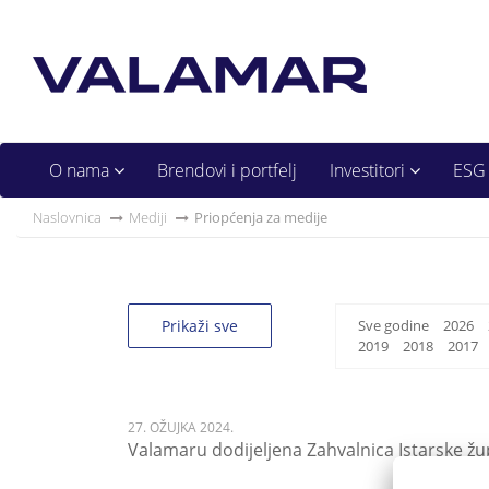
O nama
Brendovi i portfelj
Investitori
ESG
Naslovnica
Mediji
Priopćenja za medije
Prikaži sve
Sve godine
2026
2019
2018
2017
27. OŽUJKA 2024.
Valamaru dodijeljena Zahvalnica Istarske ž