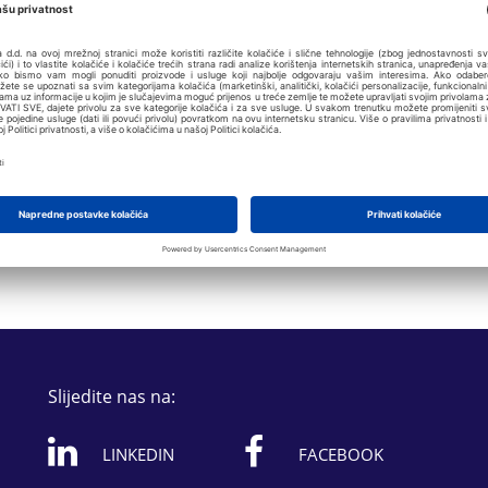
eura u Suhoj Punti na Rabu započinje ove godine s
e
Slijedite nas na:
LINKEDIN
FACEBOOK