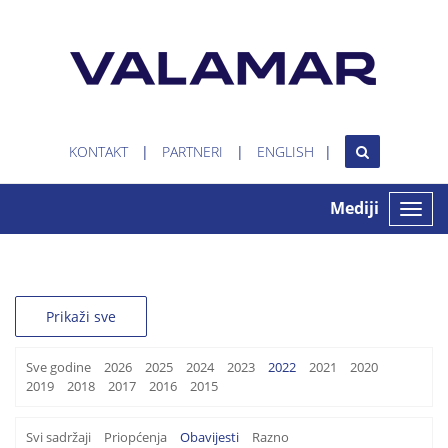
KONTAKT
PARTNERI
ENGLISH
Mediji
Toggle
naviga
Prikaži sve
Sve godine
2026
2025
2024
2023
2022
2021
2020
2019
2018
2017
2016
2015
Svi sadržaji
Priopćenja
Obavijesti
Razno