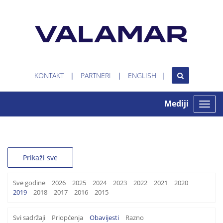
KONTAKT
PARTNERI
ENGLISH
Mediji
Toggle
naviga
Prikaži sve
Sve godine
2026
2025
2024
2023
2022
2021
2020
2019
2018
2017
2016
2015
Svi sadržaji
Priopćenja
Obavijesti
Razno