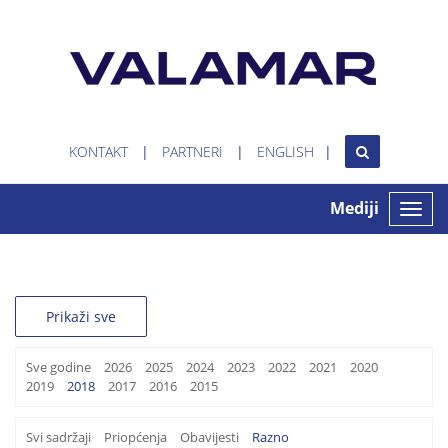
KONTAKT
PARTNERI
ENGLISH
Mediji
Toggle
naviga
Prikaži sve
Sve godine
2026
2025
2024
2023
2022
2021
2020
2019
2018
2017
2016
2015
Svi sadržaji
Priopćenja
Obavijesti
Razno