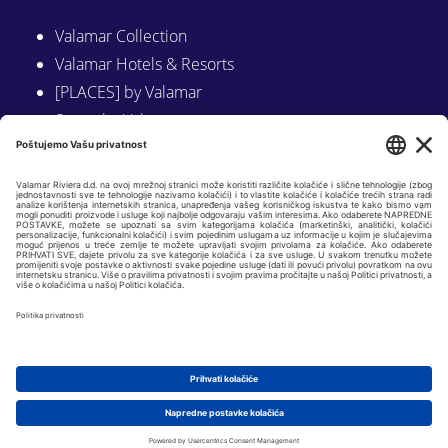
Valamar Collection
Valamar Hotels & Resorts
[PLACES] by Valamar
Sunny by Valamar
Valamar Camping
Istraži na Valamar.com
Slijedite nas na:
LINKEDIN
FACEBOOK
INSTAGRAM
Copyright © 2026 Valamar Riviera d.d. |
Osnovni podaci
|
GDPR i politike
privatnosti
| Web by
KADEI 360
|
Postavke kolačića