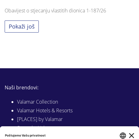
Obavijest o stjecanju vlastitih dionica 1-187/26
Pokaži još
Naši brendovi:
Valamar Collection
Valamar Hotels & Resorts
[PLACES] by Valamar
Sunny by Valamar
Valamar Camping