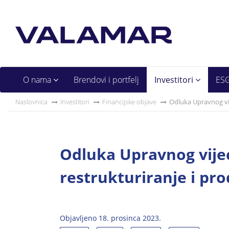
O nama
Brendovi i portfelj
Investitori
ES
Naslovnica
Investitori
Financijske objave
Odluka Upravnog vije
Odluka Upravnog vijec
restrukturiranje i pro
Objavljeno 18. prosinca 2023.