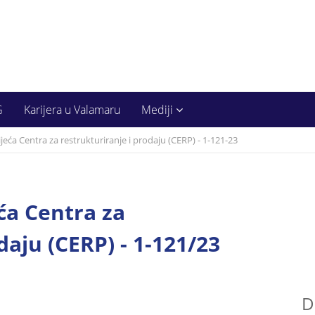
G
Karijera u Valamaru
Mediji
ća Centra za restrukturiranje i prodaju (CERP) - 1-121-23
́a Centra za
daju (CERP) - 1-121/23
D