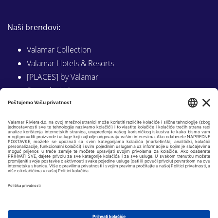
Naši brendovi:
Valamar Collection
Valamar Hotels & Resorts
[PLACES] by Valamar
Sunny by Valamar
Valamar Camping
Istraži na Valamar.com
Slijedite nas na:
LINKEDIN
FACEBOOK
INSTAGRAM