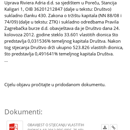
Uprava Riviera Adria d.d. sa sjedištem u Poreču, Stancija
Kaligari 1, OIB 36201212847 (dalje u tekstu: Društvo)
sukladno članku 430. Zakona o tržištu kapitala (NN 88/08 i
74/09) (dalje u tekstu: ZTK) i sukladno odredbama Pravila
Zagrebačka burze d.d. obavještava da je Društvo dana 24.
kolovoza 2012. godine steklo 33.601 vlastitih dionica što
predstavlja 0,031536% temeljnog kapitala Društva. Nakon
tog stjecanja Društvo drži ukupno 523.826 vlastitih dionica,
što predstavlja 0,491641% temeljnog kapitala Društva.
...
Cijelu objavu pročitajte u pridodanom dokumentu.
Dokumenti:
OBAVIJEST O STJECANJU VLASTITIH