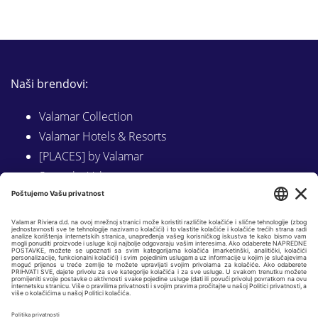
Naši brendovi:
Valamar Collection
Valamar Hotels & Resorts
[PLACES] by Valamar
Sunny by Valamar
Valamar Camping
Istraži na Valamar.com
Slijedite nas na:
LINKEDIN
FACEBOOK