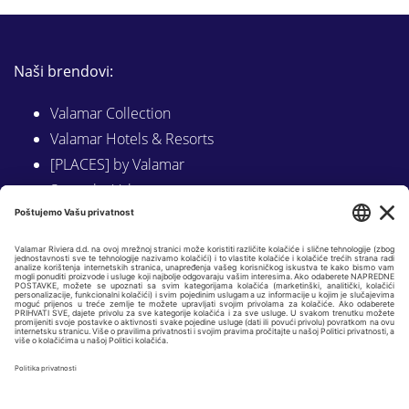
Naši brendovi:
Valamar Collection
Valamar Hotels & Resorts
[PLACES] by Valamar
Sunny by Valamar
Valamar Camping
Istraži na Valamar.com
Slijedite nas na:
LINKEDIN
FACEBOOK
INSTAGRAM