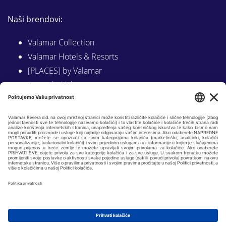
Naši brendovi:
Valamar Collection
Valamar Hotels & Resorts
[PLACES] by Valamar
Sunny by Valamar
Valamar Camping
Istraži na Valamar.com
Slijedite nas na:
LINKEDIN
FACEBOOK
INSTAGRAM