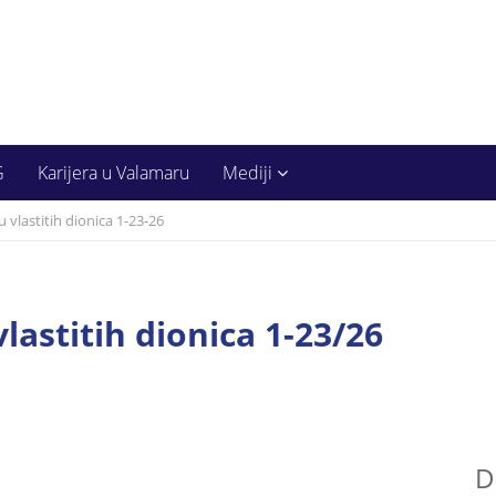
G
Karijera u Valamaru
Mediji
u vlastitih dionica 1-23-26
vlastitih dionica 1-23/26
D