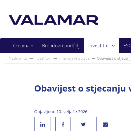
O nama
Brendovi i portfelj
Investitori
ES
Naslovnica
Investitori
Financijske objave
Obavijest o stjecanj
Obavijest o stjecanju 
Objavljeno 10. veljače 2026.