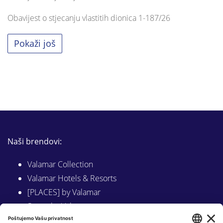
Obavijest o stjecanju vlastitih dionica 1-187/26
Pokaži još
Naši brendovi:
Valamar Collection
Valamar Hotels & Resorts
[PLACES] by Valamar
Sunny by Valamar
Valamar Camping