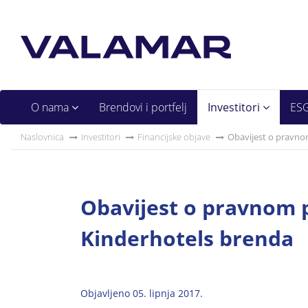
O nama
Brendovi i portfelj
Investitori
ES
Naslovnica
Investitori
Financijske objave
Obavijest o pravnom
Obavijest o pravnom p
Kinderhotels brenda
Objavljeno 05. lipnja 2017.