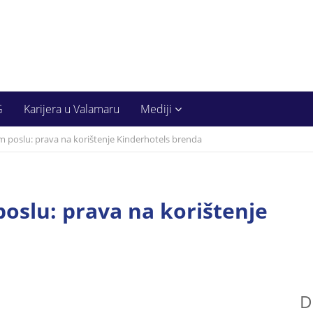
G
Karijera u Valamaru
Mediji
 poslu: prava na korištenje Kinderhotels brenda
oslu: prava na korištenje
D