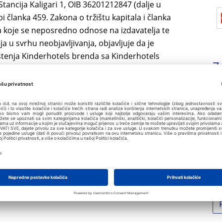
Stancija Kaligari 1, OIB 36201212847 (dalje u
 članka 459. Zakona o tržištu kapitala i članka
ja koje se neposredno odnose na izdavatelja te
a u svrhu neobjavljivanja, objavljuje da je
štenja Kinderhotels brenda sa Kinderhotels
Z
-und Verlags GesmbH na razdoblje od 5
nac Kinderhotela, specijaliziranih za obiteljski
Ob
Ob
nje koje pod austrijskim brendom
le visoke kvalitete.
Ob
omogućit će brendiranje hotela Valamar
Ob
nje se planira za sezonu 2018. godine. U
Ob
dok ih je u Europi ukupno 50.