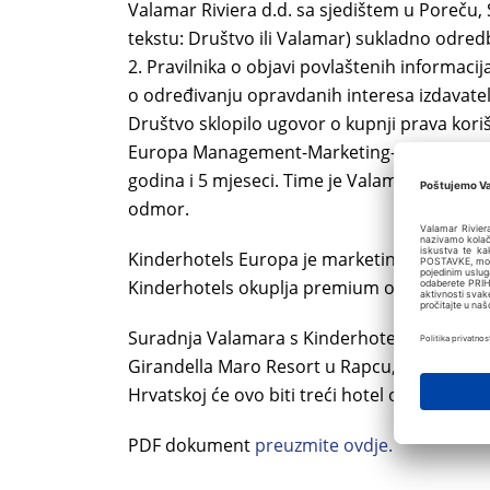
Valamar Riviera d.d. sa sjedištem u Poreču, 
tekstu: Društvo ili Valamar) sukladno odredbi
2. Pravilnika o objavi povlaštenih informaci
o određivanju opravdanih interesa izdavatelj
Društvo sklopilo ugovor o kupnji prava kori
Europa Management-Marketing-Verwaltungs
godina i 5 mjeseci. Time je Valamar ušao u la
odmor.
Kinderhotels Europa je marketinško udruže
Kinderhotels okuplja premium obiteljske hote
Suradnja Valamara s Kinderhotels Europa, 
Girandella Maro Resort u Rapcu, čije otvore
Hrvatskoj će ovo biti treći hotel ove vrste, 
PDF dokument
preuzmite ovdje.