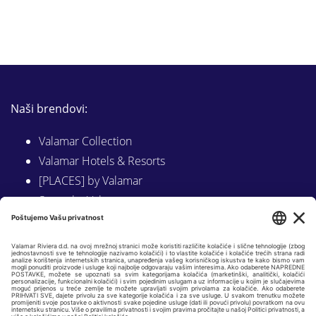
Naši brendovi:
Valamar Collection
Valamar Hotels & Resorts
[PLACES] by Valamar
Sunny by Valamar
Valamar Camping
Istraži na Valamar.com
Slijedite nas na: