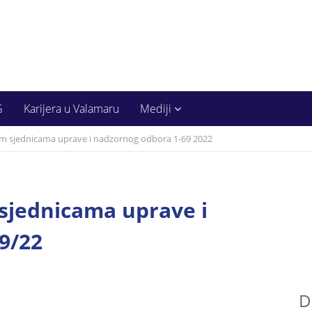
G
Karijera u Valamaru
Mediji
im sjednicama uprave i nadzornog odbora 1-69 2022
sjednicama uprave i
9/22
D