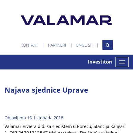
KONTAKT
PARTNERI
ENGLISH
Investitori
Toggle
naviga
Najava sjednice Uprave
Objavljeno 16. listopada 2018.
Valamar Riviera d.d. sa sjedištem u Poreču, Stancija Kaligari
1, OIB 36201212847 (dalje u tekstu: Društvo) sukladno