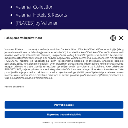
Valamar Collection
Valamar Hotels & Resorts
[PLACES] by Valamar
Sunny by Valamar
Valamar Camping
Istraži na Valamar.com
Slijedite nas na:
LINKEDIN
FACEBOOK
INSTAGRAM
Copyright © 2026 Valamar Riviera d.d. |
Osnovni podaci
|
GDPR i politike
privatnosti
| Web by
KADEI 360
|
Postavke kolačića