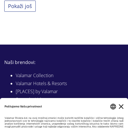
Pokaži još
Naši brendovi:
Valamar Collection
Valamar Hotels & Resorts
[PLACES] by Valamar
Sunny by Valamar
Valamar Camping
Istraži na Valamar.com