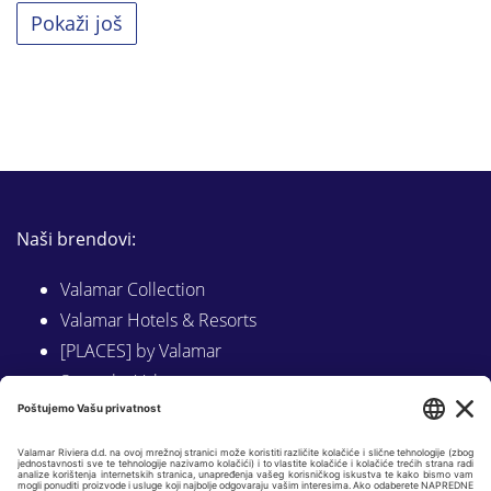
Pokaži još
Naši brendovi:
Valamar Collection
Valamar Hotels & Resorts
[PLACES] by Valamar
Sunny by Valamar
Valamar Camping
Istraži na Valamar.com