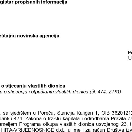
gistar propisanih informacija
eštajna novinska agencija 
P
U
o stjecanju vlastitih dionica
a o stjecanju i otpuštanju vlastitih dionica (čl. 474. ZTK))
. sa sjedištem u Poreču, Stancija Kaligari 1, OIB 36201212
lanku 474. Zakona o tržištu kapitala
i 
odredbama Pravila Za
emeljem  Programa  otkupa  vlastitih  dionica  usvojenog 
23
.
t
o HITA
-
VRIJEDNOSNICE  d.d., 
u ime i za račun
Društv
a izv