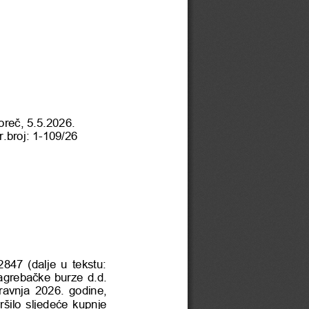
oreč, 
5.5
.2026.
r.broj:
1
-
10
9
/26
847 (dalje u tekstu: 
grebačke burze d.d. 
ravnj
a
202
6
.  godine,
ršilo sljedeće kupnje 