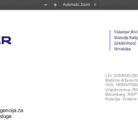
Zoom
Zoom
Out
In
LEI: 529900DU
Matična država čl
ISIN: HRRIVPRA
Vrijednosnica: R
Bloomberg: RIVP 
Kotacija: Vodeće 
ncija za                    
usluga