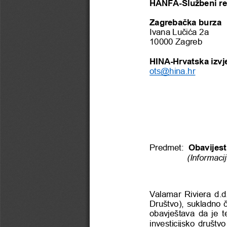
HANFA
-
Službeni re
Zagrebačka burza 
Ivana Lučića 2a
10000 Zagreb
HINA
-
Hrvatska izvj
ots@hina.hr
Predmet:  
Obavijest 
(Informacij
Valamar Riviera d.d
Društvo), sukladno č
obavještava da je
t
investicijsko društv