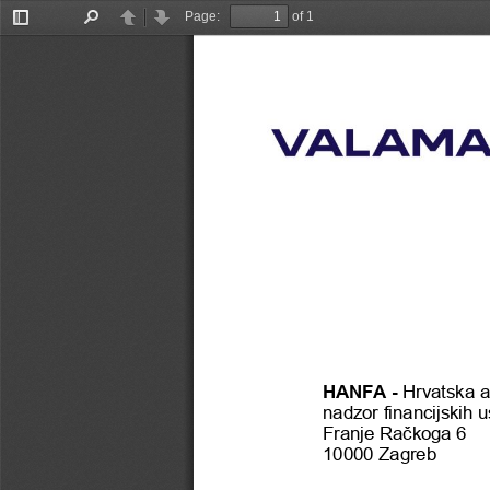
Page:
of 1
Toggle
Find
Previous
Next
Sidebar
HANFA 
-
Hrvatska age
nadzor financijskih 
Franje Račkoga 6
10000 Zagreb