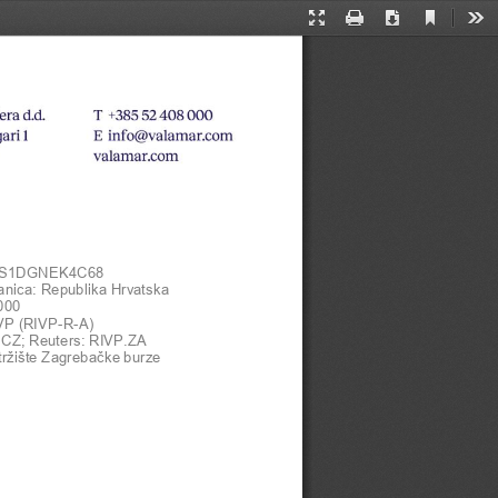
Current
Presentation
Print
Download
Too
View
Mode
WS1DGNEK4C68 
anica: Republika Hrvatska
000
IVP (RIVP
-
R
-
A) 
CZ; Reuters: RIVP.ZA
tržište Zagrebačke burze