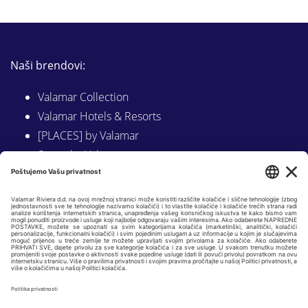
Naši brendovi:
Valamar Collection
Valamar Hotels & Resorts
[PLACES] by Valamar
Sunny by Valamar
Valamar Camping
Istraži na Valamar.com
Slijedite nas na:
LINKEDIN
FACEBOOK