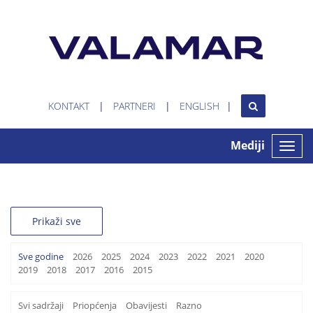
KONTAKT
PARTNERI
ENGLISH
Mediji
Toggle
naviga
Prikaži sve
Sve godine
2026
2025
2024
2023
2022
2021
2020
2019
2018
2017
2016
2015
Svi sadržaji
Priopćenja
Obavijesti
Razno