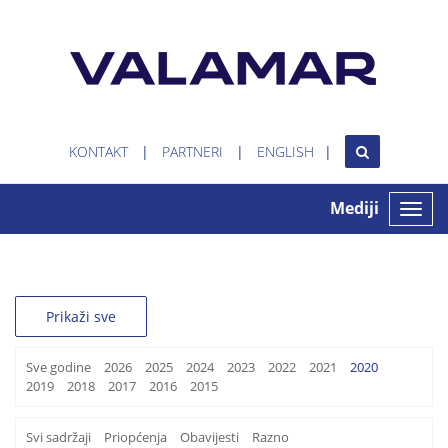
KONTAKT
PARTNERI
ENGLISH
Mediji
Toggle
naviga
Prikaži sve
Sve godine
2026
2025
2024
2023
2022
2021
2020
2019
2018
2017
2016
2015
Svi sadržaji
Priopćenja
Obavijesti
Razno