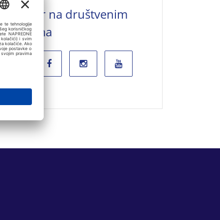
Valamar na društvenim
mrežama