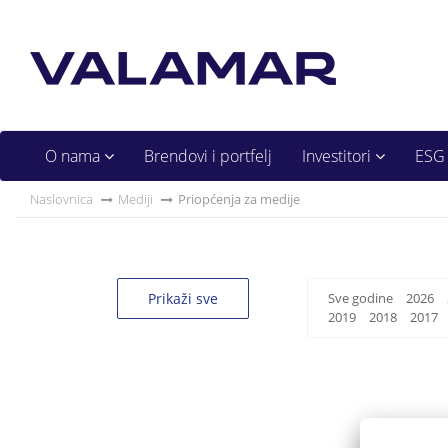
O nama
Brendovi i portfelj
Investitori
ESG
Naslovnica
Mediji
Priopćenja za medije
Prikaži sve
Sve godine
2026
2019
2018
2017