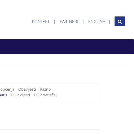
KONTAKT
PARTNERI
ENGLISH
iopćenja
Obavijesti
Razno
maru
DOP vijesti
DOP natječaji