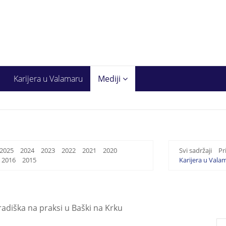
Karijera u Valamaru
Mediji
2025
2024
2023
2022
2021
2020
Svi sadržaji
Pr
2016
2015
Karijera u Vala
radiška na praksi u Baški na Krku