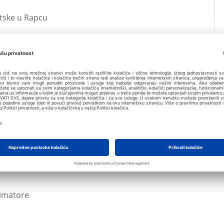
tske u Rapcu
zonu 2017.
iljem Hrvatske
gurava 200 stipendija za učenike diljem Hrvatske
dnevnom edukativnom posjetu Valamar Rivijeri
nimatore