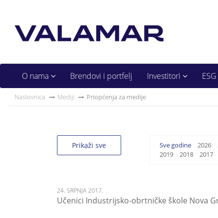
O nama
Brendovi i portfelj
Investitori
ESG
Naslovnica
Mediji
Priopćenja za medije
Prikaži sve
Sve godine
2026
2019
2018
2017
24. SRPNJA 2017.
Učenici Industrijsko-obrtničke škole Nova G