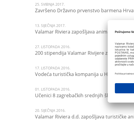
25. SVIBNJA 2017.
Završeno Državno prvenstvo barmena Hrva
13. SIJEČNJA 2017.
Valamar Riviera zapošljava animatore za se
27. LISTOPADA 2016.
200 stipendija Valamar Rivijere za učenike d
17. LISTOPADA 2016.
Vodeća turistička kompanija u Hrvatskoj osi
01. LISTOPADA 2016.
Učenici 8 zagrebačkih srednjih škola u dvo
20. SIJEČNJA 2016.
Valamar Riviera d.d. zapošljava turističke a