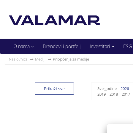
O nama
Brendovi i portfelj
Investitori
ESG
Naslovnica
Mediji
Priopćenja za medije
Prikaži sve
Sve godine
2026
2019
2018
2017