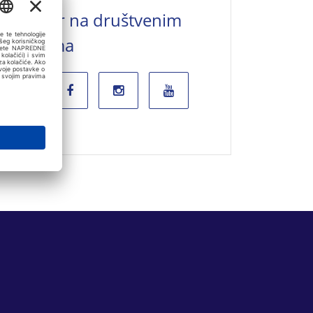
Valamar na društvenim
mrežama