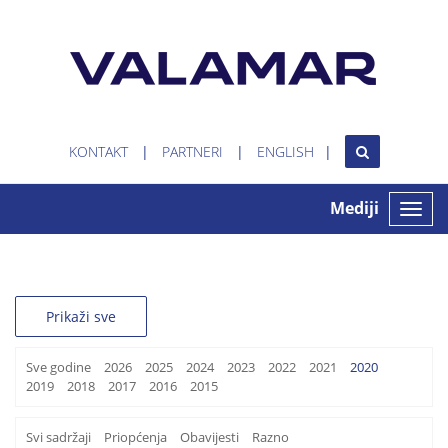
KONTAKT
PARTNERI
ENGLISH
Mediji
Toggle
naviga
Prikaži sve
Sve godine
2026
2025
2024
2023
2022
2021
2020
2019
2018
2017
2016
2015
Svi sadržaji
Priopćenja
Obavijesti
Razno