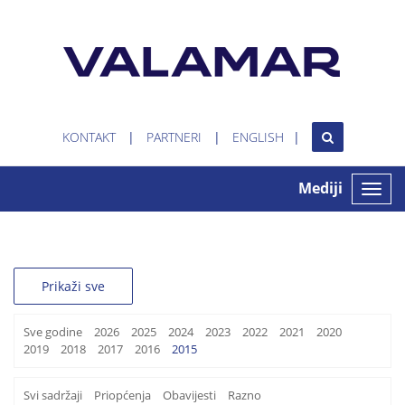
KONTAKT
PARTNERI
ENGLISH
Mediji
Toggle
naviga
Prikaži sve
Sve godine
2026
2025
2024
2023
2022
2021
2020
2019
2018
2017
2016
2015
Svi sadržaji
Priopćenja
Obavijesti
Razno