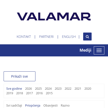
KONTAKT
PARTNERI
ENGLISH
Mediji
Toggle
naviga
Prikaži sve
Sve godine
2026
2025
2024
2023
2022
2021
2020
2019
2018
2017
2016
2015
Svi sadržaji
Priopćenja
Obavijesti
Razno