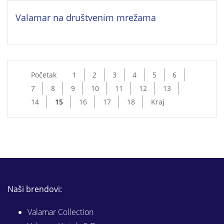
Valamar na društvenim mrežama
Početak
1
2
3
4
5
6
7
8
9
10
11
12
13
14
15
16
17
18
Kraj
Naši brendovi:
Valamar Collection