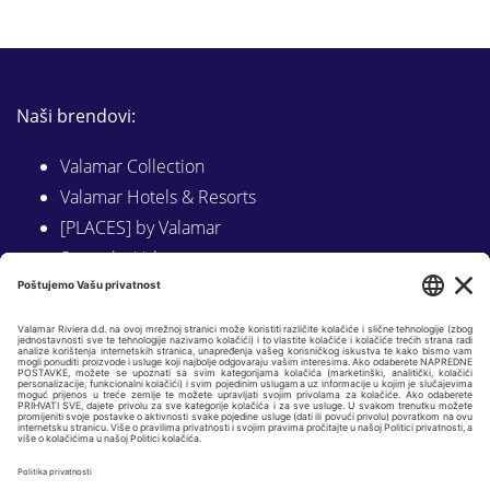
Naši brendovi:
Valamar Collection
Valamar Hotels & Resorts
[PLACES] by Valamar
Sunny by Valamar
Valamar Camping
Istraži na Valamar.com
Slijedite nas na:
LINKEDIN
FACEBOOK