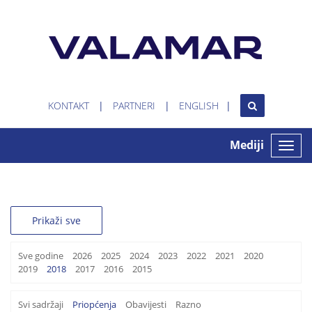
KONTAKT
PARTNERI
ENGLISH
Mediji
Toggle
naviga
Prikaži sve
Sve godine
2026
2025
2024
2023
2022
2021
2020
2019
2018
2017
2016
2015
Svi sadržaji
Priopćenja
Obavijesti
Razno