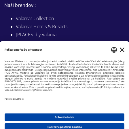
Naši brendovi:
Valamar Collection
Valamar Hotels & Resorts
[PLACES] by Valamar
Sunny by Valamar
Valamar Camping
Istraži na Valamar.com
Slijedite nas na:
LINKEDIN
FACEBOOK
INSTAGRAM