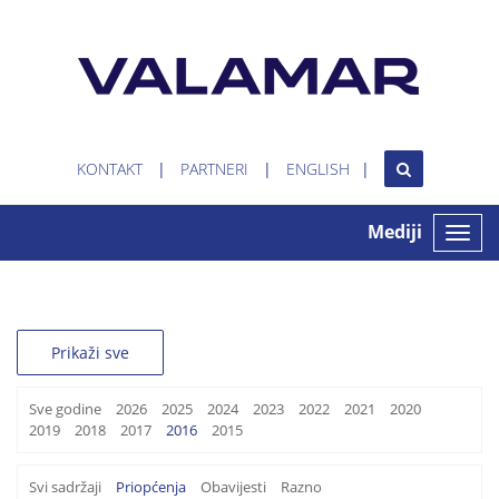
KONTAKT
PARTNERI
ENGLISH
Mediji
Toggle
naviga
Prikaži sve
Sve godine
2026
2025
2024
2023
2022
2021
2020
2019
2018
2017
2016
2015
Svi sadržaji
Priopćenja
Obavijesti
Razno