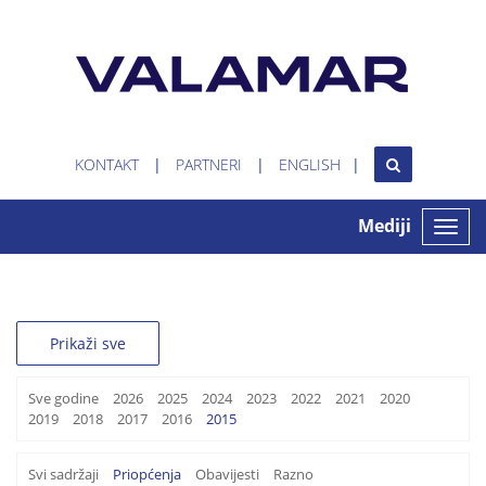
KONTAKT
PARTNERI
ENGLISH
Mediji
Toggle
naviga
Prikaži sve
Sve godine
2026
2025
2024
2023
2022
2021
2020
2019
2018
2017
2016
2015
Svi sadržaji
Priopćenja
Obavijesti
Razno