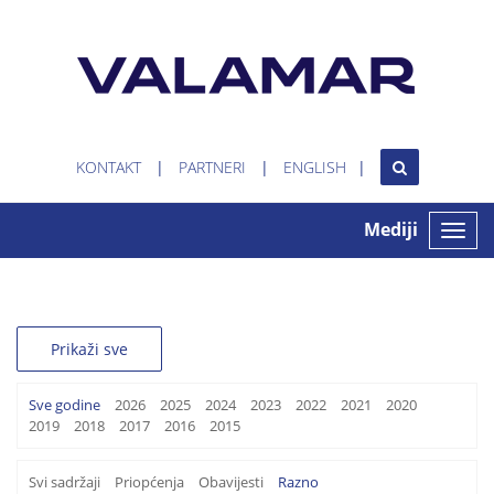
KONTAKT
PARTNERI
ENGLISH
Mediji
Toggle
naviga
Prikaži sve
Sve godine
2026
2025
2024
2023
2022
2021
2020
2019
2018
2017
2016
2015
Svi sadržaji
Priopćenja
Obavijesti
Razno