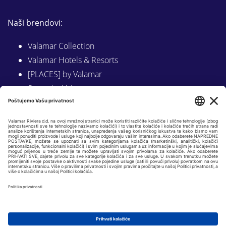
Naši brendovi:
Valamar Collection
Valamar Hotels & Resorts
[PLACES] by Valamar
Sunny by Valamar
Valamar Camping
Istraži na Valamar.com
Slijedite nas na:
LINKEDIN
FACEBOOK
INSTAGRAM