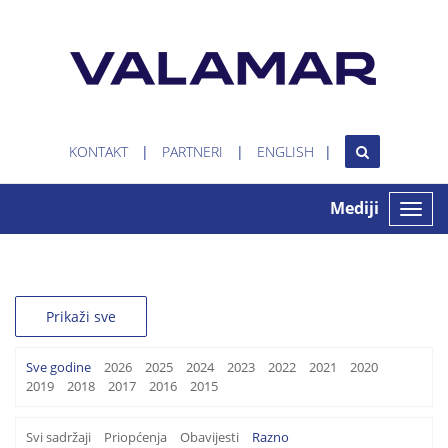
KONTAKT
PARTNERI
ENGLISH
Mediji
Toggle
naviga
Prikaži sve
Sve godine
2026
2025
2024
2023
2022
2021
2020
2019
2018
2017
2016
2015
Svi sadržaji
Priopćenja
Obavijesti
Razno