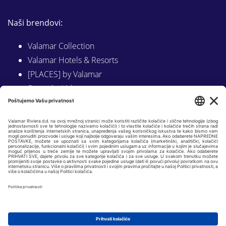
Naši brendovi:
Valamar Collection
Valamar Hotels & Resorts
[PLACES] by Valamar
Sunny by Valamar
Valamar Camping
Istraži na Valamar.com
Slijedite nas na:
LINKEDIN
FACEBOOK
INSTAGRAM