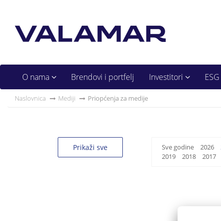
O nama
Brendovi i portfelj
Investitori
ESG
Naslovnica
Mediji
Priopćenja za medije
Prikaži sve
Sve godine
2026
2019
2018
2017