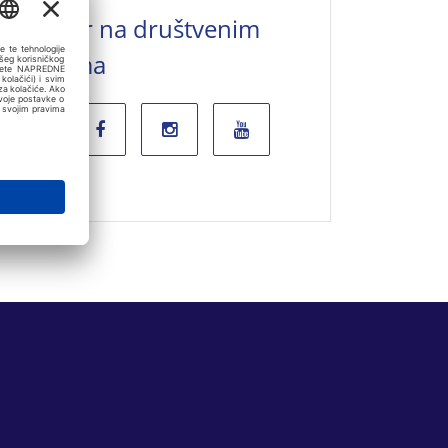
Valamar na društvenim
mrežama