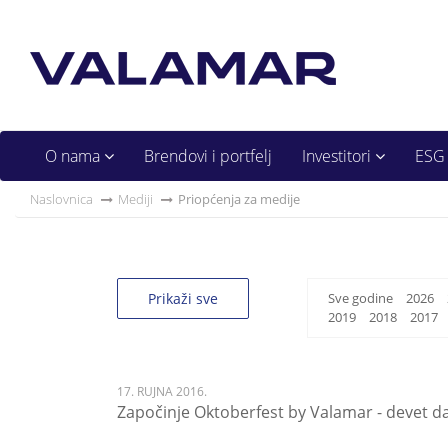
O nama
Brendovi i portfelj
Investitori
ESG
Naslovnica
Mediji
Priopćenja za medije
Prikaži sve
Sve godine
2026
2019
2018
2017
17. RUJNA 2016.
Započinje Oktoberfest by Valamar - devet d