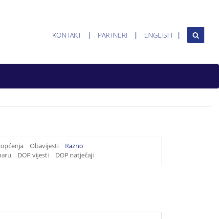
KONTAKT
PARTNERI
ENGLISH
iopćenja
Obavijesti
Razno
maru
DOP vijesti
DOP natječaji