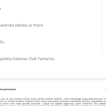
u
 bavarska zabava uz more
eču
ampolinu Valamar Club Tamarisu
 odabrao Poreč