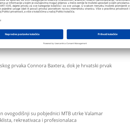
e u Dubrovniku
ima, hostesama, happy hourom i besplatnim ulazom
tskog prvaka Connora Baxtera, dok je hrvatski prvak
ann ovogodišnji su pobjednici MTB utrke Valamar
klista, rekreativaca i profesionalaca