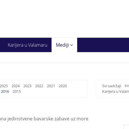
Karijera u Valamaru
Mediji
2025
2024
2023
2022
2021
2020
Svi sadržaji
Pr
2016
2015
Karijera u Vala
ana jedinstvene bavarske zabave uz more