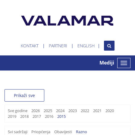
KONTAKT
PARTNERI
ENGLISH
Mediji
Toggle
naviga
Prikaži sve
Sve godine
2026
2025
2024
2023
2022
2021
2020
2019
2018
2017
2016
2015
Svi sadržaji
Priopćenja
Obavijesti
Razno