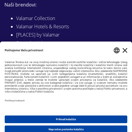
Naši brendovi:
Valamar Collection
Valamar Hotels & Resorts
[PLACES] by Valamar
Sunny by Valamar
Valamar Camping
Istraži na Valamar.com
Slijedite nas na:
LINKEDIN
FACEBOOK
INSTAGRAM