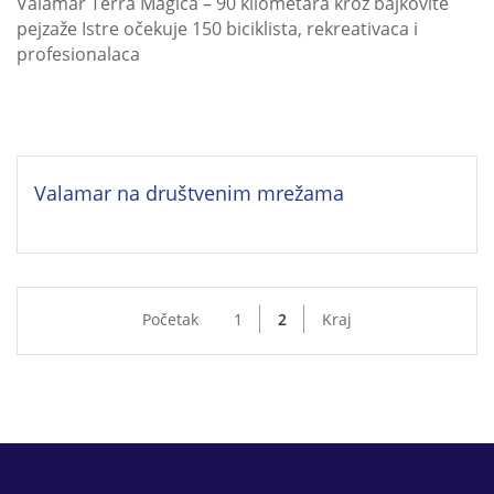
Valamar Terra Magica – 90 kilometara kroz bajkovite
pejzaže Istre očekuje 150 biciklista, rekreativaca i
profesionalaca
Valamar na društvenim mrežama
Početak
1
2
Kraj