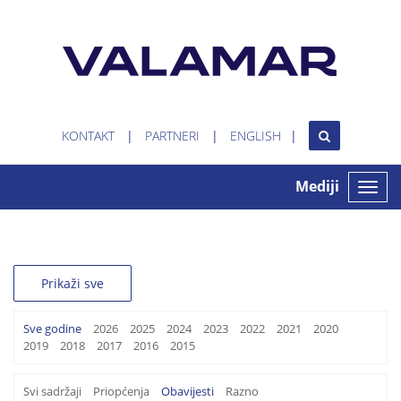
KONTAKT
PARTNERI
ENGLISH
Mediji
Toggle
naviga
Prikaži sve
Sve godine
2026
2025
2024
2023
2022
2021
2020
2019
2018
2017
2016
2015
Svi sadržaji
Priopćenja
Obavijesti
Razno